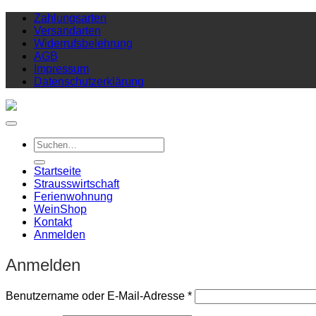
Zahlungsarten
Versandarten
Widerrufsbelehrung
AGB
Impressum
Datenschutzerklärung
Suchen
nach:
Startseite
Strausswirtschaft
Ferienwohnung
Wein
Shop
Kontakt
Anmelden
Anmelden
Erforderlich
Benutzername oder E-Mail-Adresse
*