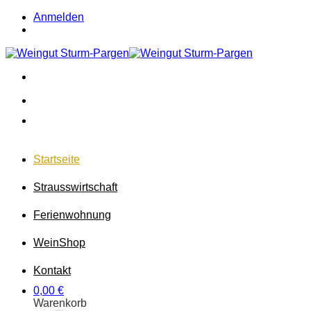
Zum
Anmelden
Inhalt
springen
Startseite
Strausswirtschaft
Ferienwohnung
Wein
Shop
Kontakt
0,00
€
Warenkorb