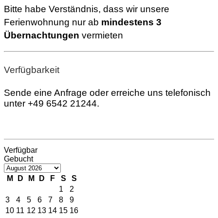
Bitte habe Verständnis, dass wir unsere
Ferienwohnung nur ab
mindestens 3
Übernachtungen
vermieten
Verfügbarkeit
Sende eine Anfrage oder erreiche uns telefonisch
unter
+49 6542 21244
.
Verfügbar
Gebucht
M
D
M
D
F
S
S
1
2
3
4
5
6
7
8
9
10
11
12
13
14
15
16