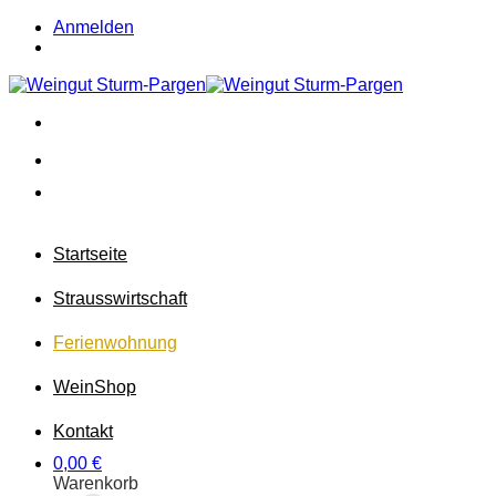
Zum
Anmelden
Inhalt
springen
Startseite
Strausswirtschaft
Ferienwohnung
Wein
Shop
Kontakt
0,00
€
Warenkorb