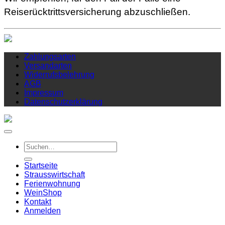
Reiserücktrittsversicherung abzuschließen.
Zahlungsarten
Versandarten
Widerrufsbelehrung
AGB
Impressum
Datenschutzerklärung
Suchen
nach:
Startseite
Strausswirtschaft
Ferienwohnung
Wein
Shop
Kontakt
Anmelden