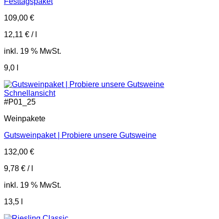
Festtagspaket
109,00
€
12,11
€
/
l
inkl. 19 % MwSt.
9,0
l
Schnellansicht
#
P01_25
Weinpakete
Gutsweinpaket | Probiere unsere Gutsweine
132,00
€
9,78
€
/
l
inkl. 19 % MwSt.
13,5
l