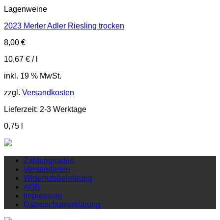
Lagenweine
2023 Merler Adler Riesling trocken
8,00
€
10,67
€
/
l
inkl. 19 % MwSt.
zzgl.
Versandkosten
Lieferzeit:
2-3 Werktage
0,75
l
Zahlungsarten
Versandarten
Widerrufsbelehrung
AGB
Impressum
Datenschutzerklärung