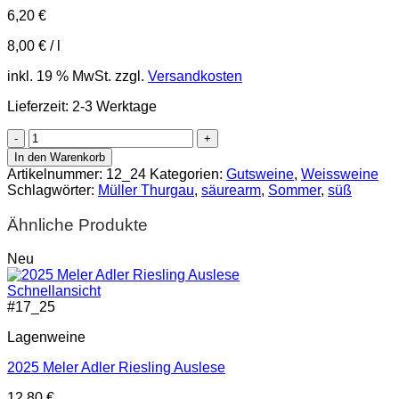
6,20
€
8,00
€
/
l
inkl. 19 % MwSt.
zzgl.
Versandkosten
Lieferzeit:
2-3 Werktage
2024
Rivaner
In den Warenkorb
lieblich
Artikelnummer:
12_24
Kategorien:
Gutsweine
,
Weissweine
Menge
Schlagwörter:
Müller Thurgau
,
säurearm
,
Sommer
,
süß
Ähnliche Produkte
Neu
Schnellansicht
#
17_25
Lagenweine
2025 Meler Adler Riesling Auslese
12,80
€