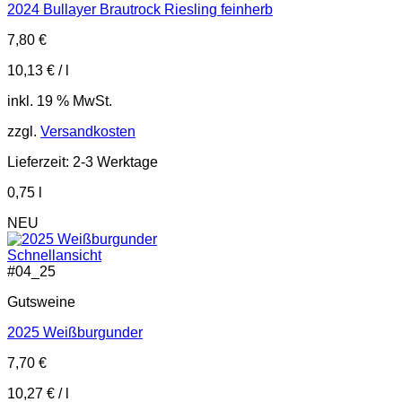
2024 Bullayer Brautrock Riesling feinherb
7,80
€
10,13
€
/
l
inkl. 19 % MwSt.
zzgl.
Versandkosten
Lieferzeit:
2-3 Werktage
0,75
l
NEU
Schnellansicht
#
04_25
Gutsweine
2025 Weißburgunder
7,70
€
10,27
€
/
l