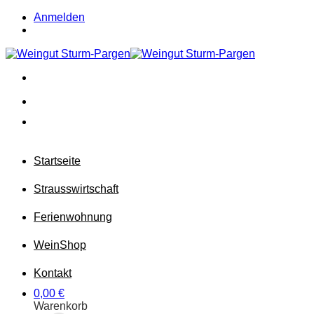
Zum
Anmelden
Inhalt
springen
Startseite
Strausswirtschaft
Ferienwohnung
Wein
Shop
Kontakt
0,00
€
Warenkorb