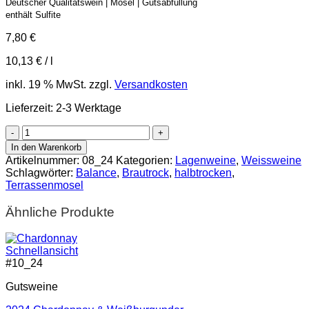
Deutscher Qualitätswein | Mosel | Gutsabfüllung
enthält Sulfite
7,80
€
10,13
€
/
l
inkl. 19 % MwSt.
zzgl.
Versandkosten
Lieferzeit:
2-3 Werktage
2024
Bullayer
In den Warenkorb
Brautrock
Artikelnummer:
08_24
Kategorien:
Lagenweine
,
Weissweine
Riesling
Schlagwörter:
Balance
,
Brautrock
,
halbtrocken
,
feinherb
Terrassenmosel
Menge
Ähnliche Produkte
Schnellansicht
#
10_24
Gutsweine