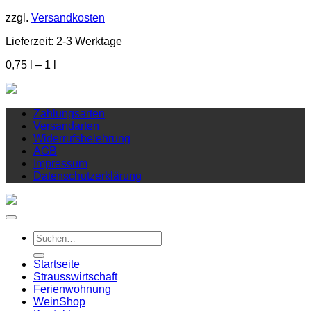
zzgl.
Versandkosten
Lieferzeit:
2-3 Werktage
0,75
l
– 1
l
Zahlungsarten
Versandarten
Widerrufsbelehrung
AGB
Impressum
Datenschutzerklärung
Suchen
nach:
Startseite
Strausswirtschaft
Ferienwohnung
Wein
Shop