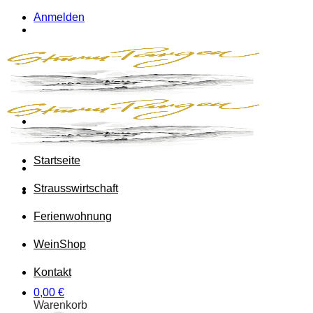
Zum
Anmelden
Inhalt
springen
Startseite
Strausswirtschaft
Ferienwohnung
Wein
Shop
Kontakt
0,00
€
Warenkorb