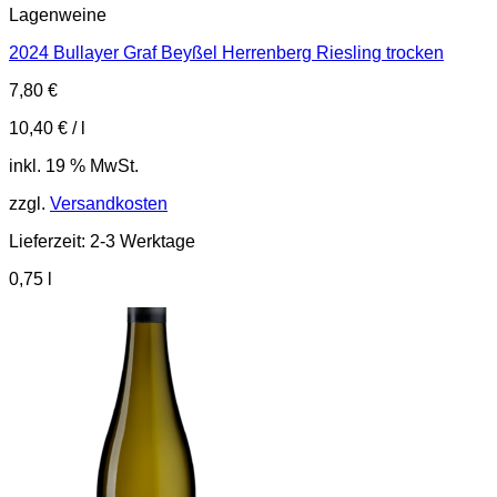
Lagenweine
2024 Bullayer Graf Beyßel Herrenberg Riesling trocken
7,80
€
10,40
€
/
l
inkl. 19 % MwSt.
zzgl.
Versandkosten
Lieferzeit:
2-3 Werktage
0,75
l