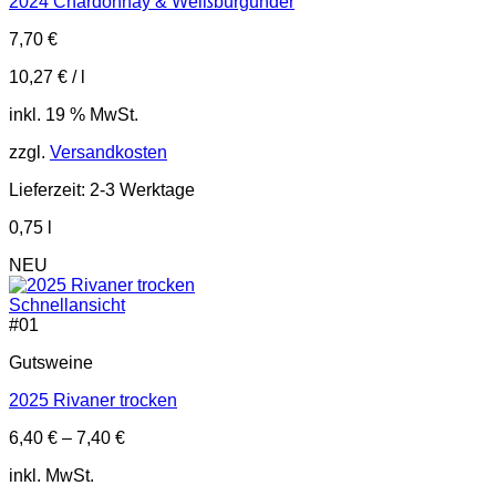
2024 Chardonnay & Weißburgunder
7,70
€
10,27
€
/
l
inkl. 19 % MwSt.
zzgl.
Versandkosten
Lieferzeit:
2-3 Werktage
0,75
l
NEU
Schnellansicht
#
01
Gutsweine
2025 Rivaner trocken
6,40
€
–
7,40
€
inkl. MwSt.