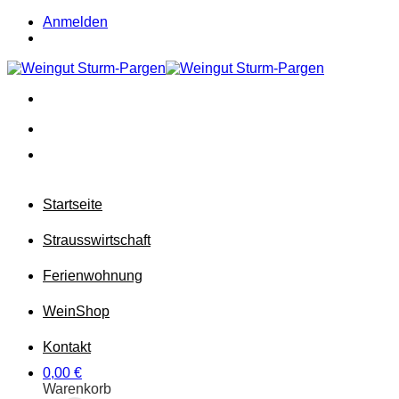
Zum
Anmelden
Inhalt
springen
Startseite
Strausswirtschaft
Ferienwohnung
Wein
Shop
Kontakt
0,00
€
Warenkorb