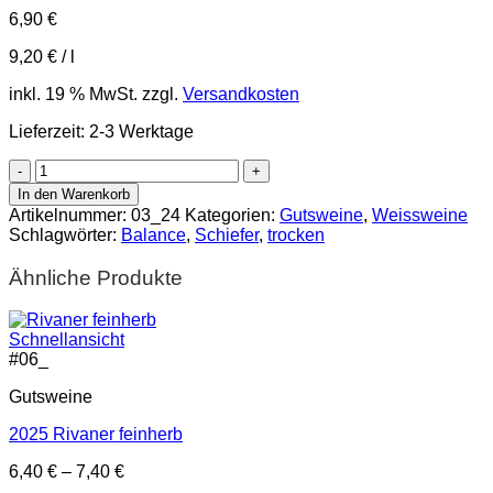
6,90
€
9,20
€
/
l
inkl. 19 % MwSt.
zzgl.
Versandkosten
Lieferzeit:
2-3 Werktage
2024
Riesling
In den Warenkorb
Classic
Artikelnummer:
03_24
Kategorien:
Gutsweine
,
Weissweine
Menge
Schlagwörter:
Balance
,
Schiefer
,
trocken
Ähnliche Produkte
Schnellansicht
#
06_
Gutsweine
2025 Rivaner feinherb
6,40
€
–
7,40
€