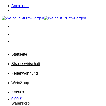
Zum
Anmelden
Inhalt
springen
Startseite
Strausswirtschaft
Ferienwohnung
Wein
Shop
Kontakt
0,00
€
Warenkorb