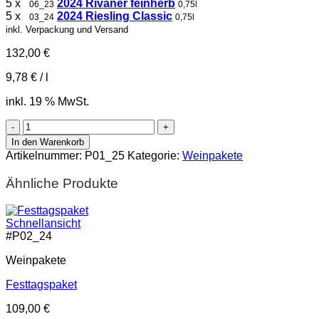
5 x
2024 Rivaner feinherb
06_23
0,75l
5 x
2024 Riesling Classic
03_24
0,75l
inkl. Verpackung und Versand
132,00
€
9,78
€
/
l
inkl. 19 % MwSt.
Gutsweinpaket
|
In den Warenkorb
Probiere
Artikelnummer:
P01_25
Kategorie:
Weinpakete
unsere
Gutsweine
Ähnliche Produkte
Menge
Schnellansicht
#
P02_24
Weinpakete
Festtagspaket
109,00
€