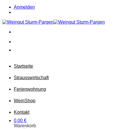
Zum
Anmelden
Inhalt
springen
Startseite
Strausswirtschaft
Ferienwohnung
Wein
Shop
Kontakt
0,00
€
Warenkorb