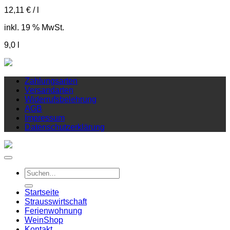
12,11
€
/
l
inkl. 19 % MwSt.
9,0
l
Zahlungsarten
Versandarten
Widerrufsbelehrung
AGB
Impressum
Datenschutzerklärung
Suchen
nach:
Startseite
Strausswirtschaft
Ferienwohnung
Wein
Shop
Kontakt