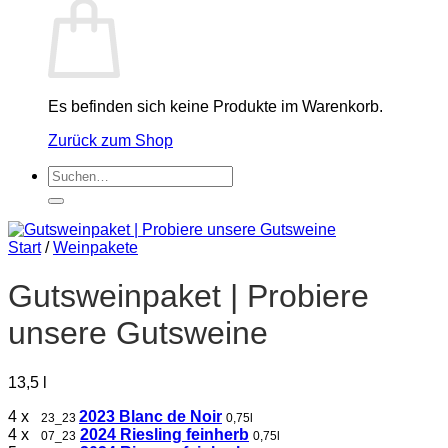
Es befinden sich keine Produkte im Warenkorb.
Zurück zum Shop
Suchen
nach:
Start
/
Weinpakete
Gutsweinpaket | Probiere
unsere Gutsweine
13,5
l
4 x
2023 Blanc de Noir
23_23
0,75l
4 x
2024 Riesling feinherb
07_23
0,75l