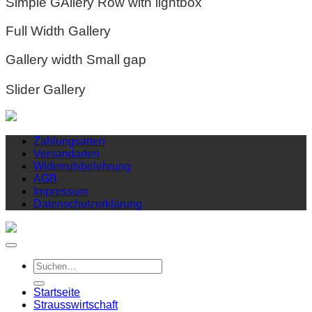
Simple GAllery Row with lightbox
Full Width Gallery
Gallery width Small gap
Slider Gallery
Zahlungsarten
Versandarten
Widerrufsbelehrung
AGB
Impressum
Datenschutzerklärung
Suchen
nach:
Startseite
Strausswirtschaft