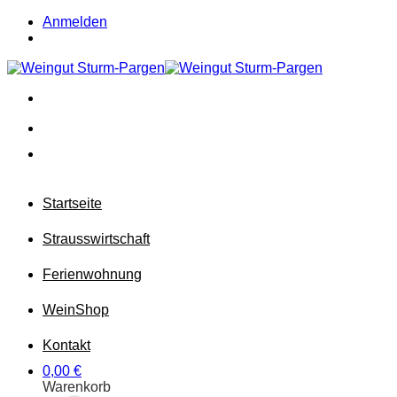
Zum
Anmelden
Inhalt
springen
Startseite
Strausswirtschaft
Ferienwohnung
Wein
Shop
Kontakt
0,00
€
Warenkorb