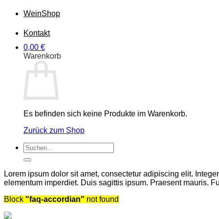
Wein
Shop
Kontakt
0,00
€
Warenkorb
Es befinden sich keine Produkte im Warenkorb.
Zurück zum Shop
Suchen
nach:
Lorem ipsum dolor sit amet, consectetur adipiscing elit. Integ
elementum imperdiet. Duis sagittis ipsum. Praesent mauris. Fu
Block
"faq-accordian"
not found