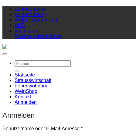
Zahlungsarten
Versandarten
Widerrufsbelehrung
AGB
Impressum
Datenschutzerklärung
Suchen
nach:
Startseite
Strausswirtschaft
Ferienwohnung
Wein
Shop
Kontakt
Anmelden
Anmelden
Erforderlich
Benutzername oder E-Mail-Adresse
*