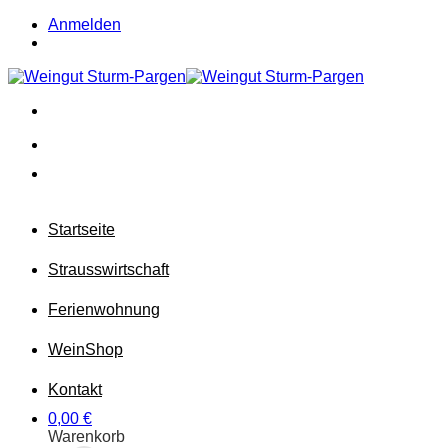
Zum
Anmelden
Inhalt
springen
Startseite
Strausswirtschaft
Ferienwohnung
Wein
Shop
Kontakt
0,00
€
Warenkorb