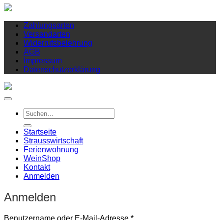
Zahlungsarten
Versandarten
Widerrufsbelehrung
AGB
Impressum
Datenschutzerklärung
Suchen
nach:
Startseite
Strausswirtschaft
Ferienwohnung
Wein
Shop
Kontakt
Anmelden
Anmelden
Erforderlich
Benutzername oder E-Mail-Adresse
*