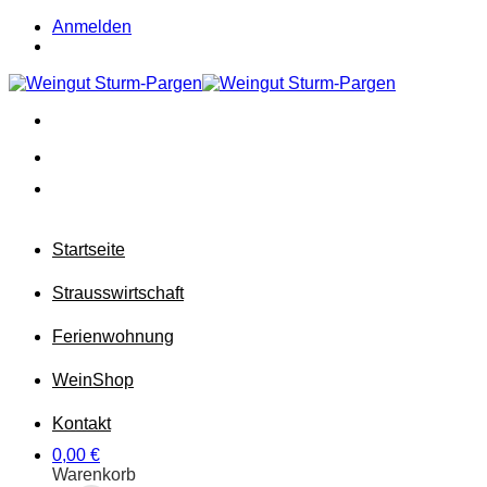
Zum
Anmelden
Inhalt
springen
Startseite
Strausswirtschaft
Ferienwohnung
Wein
Shop
Kontakt
0,00
€
Warenkorb