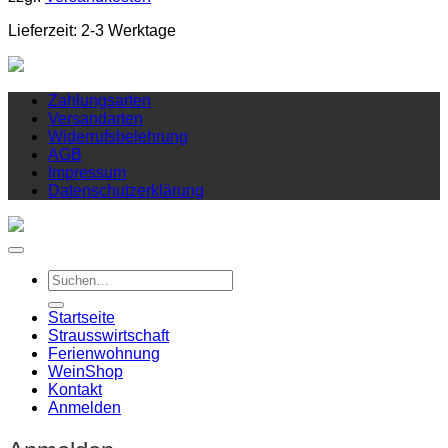
Lieferzeit:
2-3 Werktage
Zahlungsarten
Versandarten
Widerrufsbelehrung
AGB
Impressum
Datenschutzerklärung
Suchen
nach:
Startseite
Strausswirtschaft
Ferienwohnung
Wein
Shop
Kontakt
Anmelden