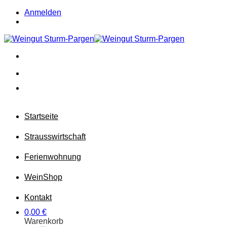
Zum
Anmelden
Inhalt
springen
Startseite
Strausswirtschaft
Ferienwohnung
Wein
Shop
Kontakt
0,00
€
Warenkorb