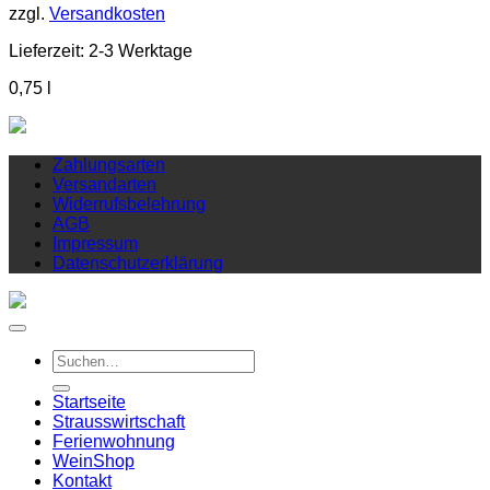
zzgl.
Versandkosten
Lieferzeit:
2-3 Werktage
0,75
l
Zahlungsarten
Versandarten
Widerrufsbelehrung
AGB
Impressum
Datenschutzerklärung
Suchen
nach:
Startseite
Strausswirtschaft
Ferienwohnung
Wein
Shop
Kontakt