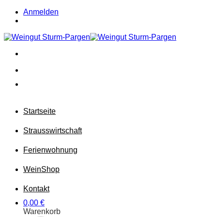
Zum
Anmelden
Inhalt
springen
Startseite
Strausswirtschaft
Ferienwohnung
Wein
Shop
Kontakt
0,00
€
Warenkorb