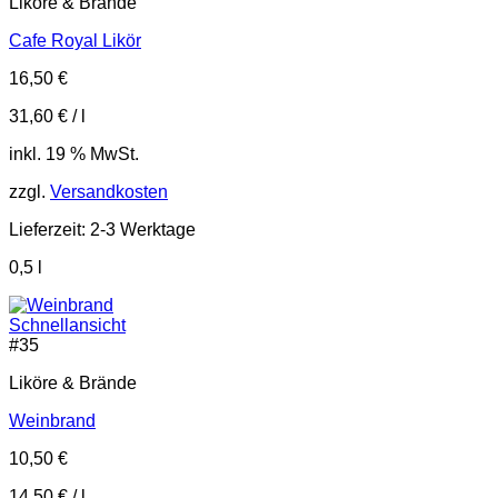
Liköre & Brände
Cafe Royal Likör
16,50
€
31,60
€
/
l
inkl. 19 % MwSt.
zzgl.
Versandkosten
Lieferzeit:
2-3 Werktage
0,5
l
Schnellansicht
#
35
Liköre & Brände
Weinbrand
10,50
€
14,50
€
/
l