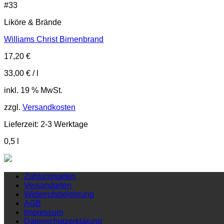
#
33
Liköre & Brände
Williams Christ Birnenbrand
17,20
€
33,00
€
/
l
inkl. 19 % MwSt.
zzgl.
Versandkosten
Lieferzeit:
2-3 Werktage
0,5
l
Zahlungsarten
Versandarten
Widerrufsbelehrung
AGB
Impressum
Datenschutzerklärung