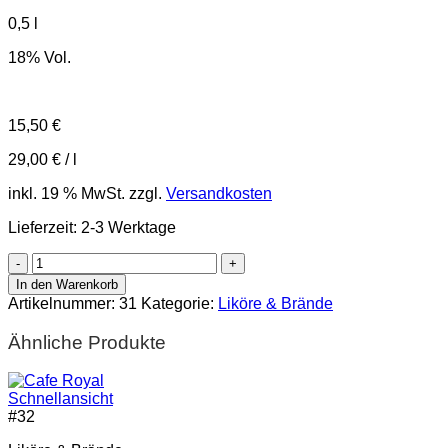
0,5
l
18% Vol.
15,50
€
29,00
€
/
l
inkl. 19 % MwSt.
zzgl.
Versandkosten
Lieferzeit:
2-3 Werktage
Roter
Weinbergpfirsich
In den Warenkorb
Likör
Artikelnummer:
31
Kategorie:
Liköre & Brände
Menge
Ähnliche Produkte
Schnellansicht
#
32