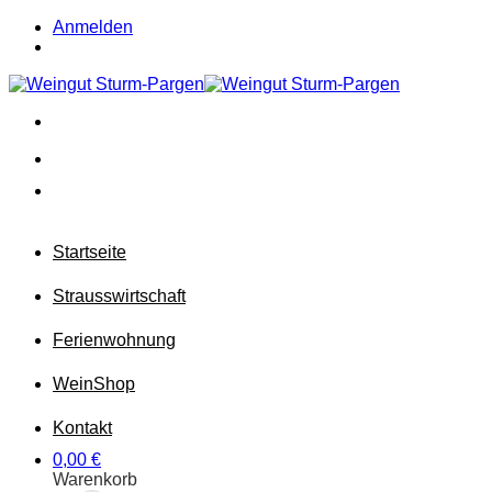
Zum
Anmelden
Inhalt
springen
Startseite
Strausswirtschaft
Ferienwohnung
Wein
Shop
Kontakt
0,00
€
Warenkorb