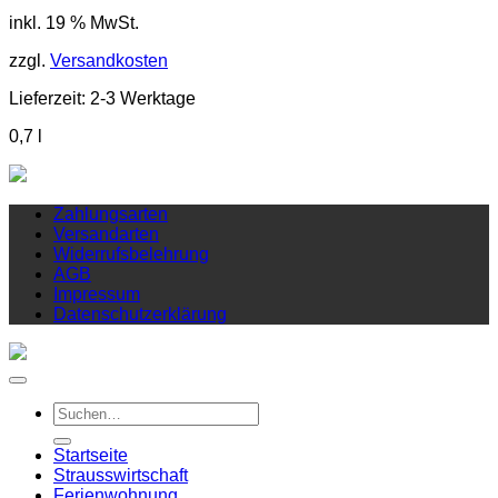
inkl. 19 % MwSt.
zzgl.
Versandkosten
Lieferzeit:
2-3 Werktage
0,7
l
Zahlungsarten
Versandarten
Widerrufsbelehrung
AGB
Impressum
Datenschutzerklärung
Suchen
nach:
Startseite
Strausswirtschaft
Ferienwohnung