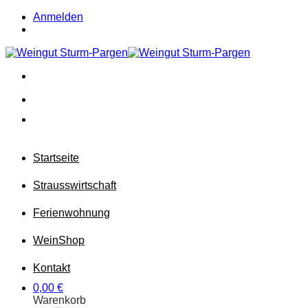
Zum
Anmelden
Inhalt
springen
Startseite
Strausswirtschaft
Ferienwohnung
Wein
Shop
Kontakt
0,00
€
Warenkorb