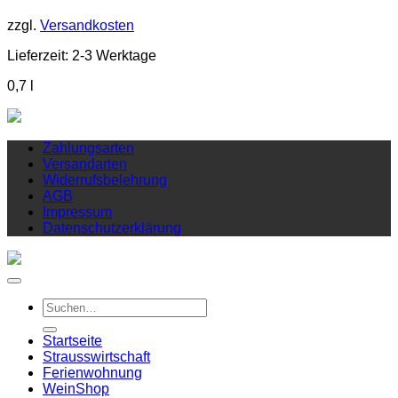
zzgl.
Versandkosten
Lieferzeit:
2-3 Werktage
0,7
l
Zahlungsarten
Versandarten
Widerrufsbelehrung
AGB
Impressum
Datenschutzerklärung
Suchen
nach:
Startseite
Strausswirtschaft
Ferienwohnung
Wein
Shop