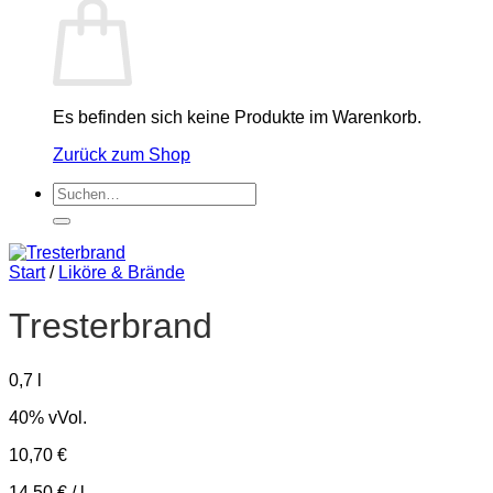
Es befinden sich keine Produkte im Warenkorb.
Zurück zum Shop
Suchen
nach:
Start
/
Liköre & Brände
Tresterbrand
0,7
l
40% vVol.
10,70
€
14,50
€
/
l