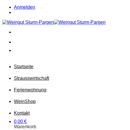
Zum
Anmelden
Inhalt
springen
Startseite
Strausswirtschaft
Ferienwohnung
Wein
Shop
Kontakt
0,00
€
Warenkorb