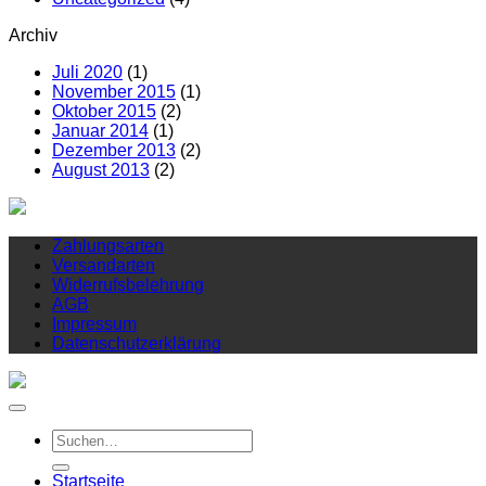
Archiv
Juli 2020
(1)
November 2015
(1)
Oktober 2015
(2)
Januar 2014
(1)
Dezember 2013
(2)
August 2013
(2)
Zahlungsarten
Versandarten
Widerrufsbelehrung
AGB
Impressum
Datenschutzerklärung
Suchen
nach:
Startseite