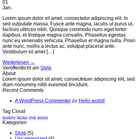
01
Jan.
Lorem ipsum dolor sit amet, consectetur adipiscing elit. In
sed vulputate massa. Fusce ante magna, iaculis ut purus ut,
facilisis ultrices nibh. Quisque commodo nunc eget tortor
dapibus, et tristique magna convallis. Phasellus egestas
nunc eu venenatis vehicula. Phasellus et magna nulla. Proin
ante nunc, mollis a lectus ac, volutpat placerat ante.
Vestibulum sit amet […]
Weiterlesen
→
Veröffentlicht am
Style
About
Lorem ipsum dolor sit amet, consectetuer adipiscing elit, sed
diam nonummy nibh euismod tincidunt.
Recent Comments
A WordPress Commenter
zu
Hello world!
Tag Cloud
brooklyn
fashion
style
women
Kategorien
Style
(5)
Uncategorized
(4)