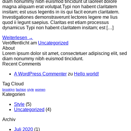
diam nonummy nibh euismod tincidunt ut laoreet dolore
magna aliquam erat volutpat.Typi non habent claritatem
insitam; est usus legentis in iis qui facit eorum claritatem.
Investigationes demonstraverunt lectores legere me lius
quod ii legunt saepius. Claritas est etiam processus
dynamicus Typi non habent claritatem insitam; est […]
Weiterlesen
→
Veröffentlicht am
Uncategorized
About
Lorem ipsum dolor sit amet, consectetuer adipiscing elit, sed
diam nonummy nibh euismod tincidunt.
Recent Comments
A WordPress Commenter
zu
Hello world!
Tag Cloud
brooklyn
fashion
style
women
Kategorien
Style
(5)
Uncategorized
(4)
Archiv
Juli 2020
(1)