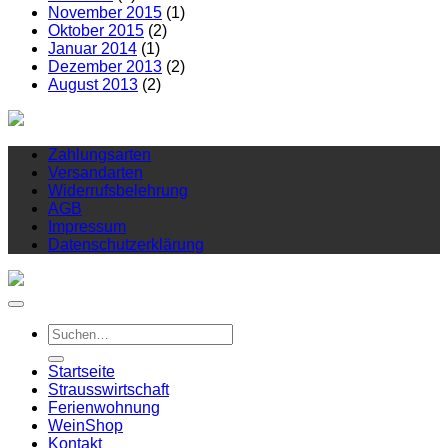
November 2015
(1)
Oktober 2015
(2)
Januar 2014
(1)
Dezember 2013
(2)
August 2013
(2)
Zahlungsarten
Versandarten
Widerrufsbelehrung
AGB
Impressum
Datenschutzerklärung
Suchen
nach:
Startseite
Strausswirtschaft
Ferienwohnung
Wein
Shop
Kontakt