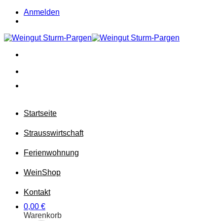
Zum
Anmelden
Inhalt
springen
Startseite
Strausswirtschaft
Ferienwohnung
Wein
Shop
Kontakt
0,00
€
Warenkorb