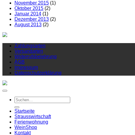
November 2015
(1)
Oktober 2015
(2)
Januar 2014
(1)
Dezember 2013
(2)
August 2013
(2)
Zahlungsarten
Versandarten
Widerrufsbelehrung
AGB
Impressum
Datenschutzerklärung
Suchen
nach:
Startseite
Strausswirtschaft
Ferienwohnung
Wein
Shop
Kontakt