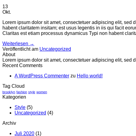
13
Okt.
Lorem ipsum dolor sit amet, consectetuer adipiscing elit, sed
habent claritatem insitam; est usus legentis in iis qui facit eo
Claritas est etiam processus dynamicus Typi non habent clarit
Weiterlesen
→
Veröffentlicht am
Uncategorized
About
Lorem ipsum dolor sit amet, consectetuer adipiscing elit, se
Recent Comments
A WordPress Commenter
zu
Hello world!
Tag Cloud
brooklyn
fashion
style
women
Kategorien
Style
(5)
Uncategorized
(4)
Archiv
Juli 2020
(1)