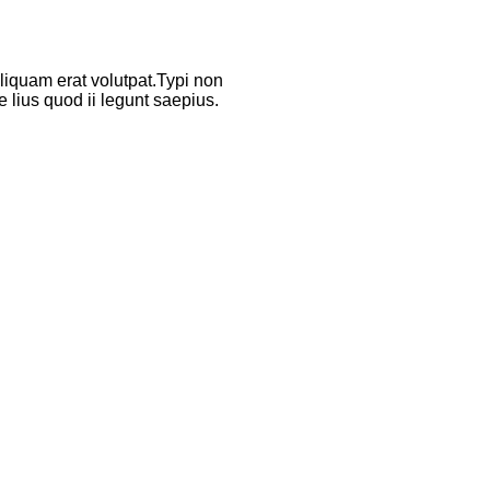
liquam erat volutpat.Typi non
e lius quod ii legunt saepius.