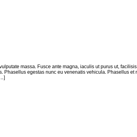
vulputate massa. Fusce ante magna, iaculis ut purus ut, facilisis
s. Phasellus egestas nunc eu venenatis vehicula. Phasellus et 
[…]