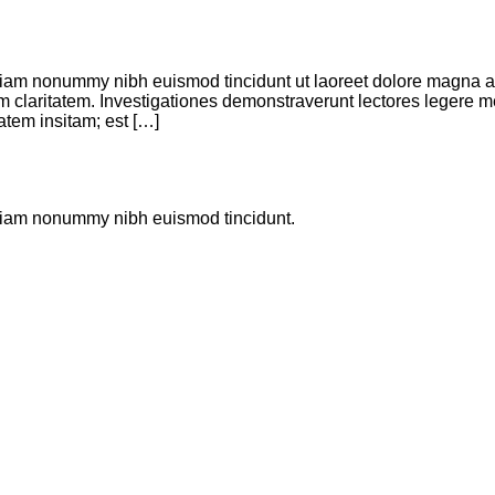
 diam nonummy nibh euismod tincidunt ut laoreet dolore magna a
rum claritatem. Investigationes demonstraverunt lectores legere m
atem insitam; est […]
d diam nonummy nibh euismod tincidunt.