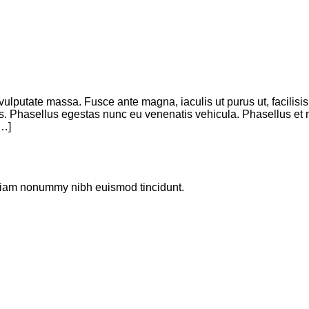
vulputate massa. Fusce ante magna, iaculis ut purus ut, facilisis
s. Phasellus egestas nunc eu venenatis vehicula. Phasellus et 
[…]
d diam nonummy nibh euismod tincidunt.