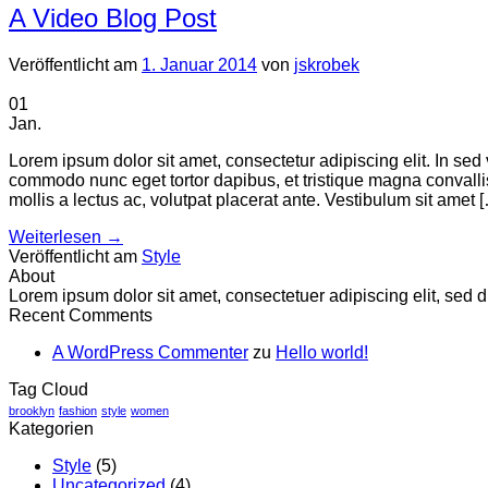
A Video Blog Post
Veröffentlicht am
1. Januar 2014
von
jskrobek
01
Jan.
Lorem ipsum dolor sit amet, consectetur adipiscing elit. In sed 
commodo nunc eget tortor dapibus, et tristique magna convalli
mollis a lectus ac, volutpat placerat ante. Vestibulum sit amet 
Weiterlesen
→
Veröffentlicht am
Style
About
Lorem ipsum dolor sit amet, consectetuer adipiscing elit, se
Recent Comments
A WordPress Commenter
zu
Hello world!
Tag Cloud
brooklyn
fashion
style
women
Kategorien
Style
(5)
Uncategorized
(4)