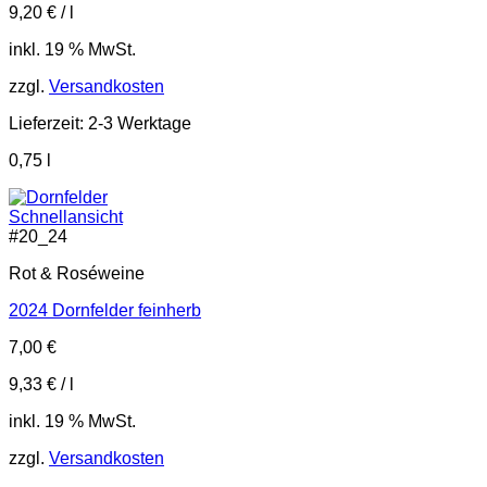
9,20
€
/
l
inkl. 19 % MwSt.
zzgl.
Versandkosten
Lieferzeit:
2-3 Werktage
0,75
l
Schnellansicht
#
20_24
Rot & Roséweine
2024 Dornfelder feinherb
7,00
€
9,33
€
/
l
inkl. 19 % MwSt.
zzgl.
Versandkosten