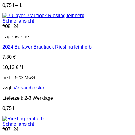
0,75
l
– 1
l
Schnellansicht
#
08_24
Lagenweine
2024 Bullayer Brautrock Riesling feinherb
7,80
€
10,13
€
/
l
inkl. 19 % MwSt.
zzgl.
Versandkosten
Lieferzeit:
2-3 Werktage
0,75
l
Schnellansicht
#
07_24